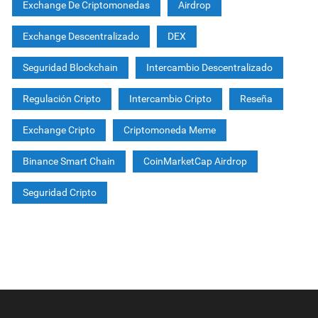
Exchange De Criptomonedas
Airdrop
Exchange Descentralizado
DEX
Seguridad Blockchain
Intercambio Descentralizado
Regulación Cripto
Intercambio Cripto
Reseña
Exchange Cripto
Criptomoneda Meme
Binance Smart Chain
CoinMarketCap Airdrop
Seguridad Cripto