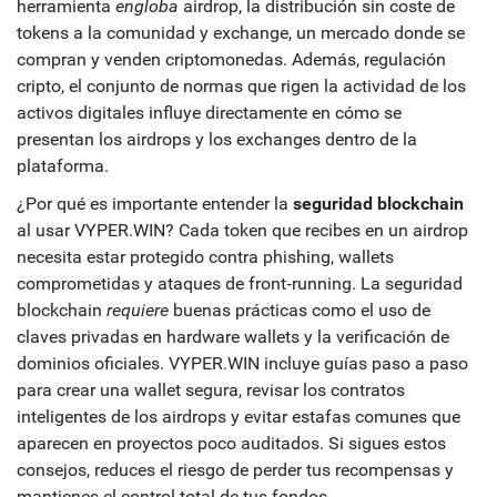
herramienta
engloba
airdrop
,
la distribución sin coste de
tokens a la comunidad
y
exchange
,
un mercado donde se
compran y venden criptomonedas
. Además,
regulación
cripto
,
el conjunto de normas que rigen la actividad de los
activos digitales
influye directamente en cómo se
presentan los airdrops y los exchanges dentro de la
plataforma.
¿Por qué es importante entender la
seguridad blockchain
al usar VYPER.WIN? Cada token que recibes en un airdrop
necesita estar protegido contra phishing, wallets
comprometidas y ataques de front‑running. La seguridad
blockchain
requiere
buenas prácticas como el uso de
claves privadas en hardware wallets y la verificación de
dominios oficiales. VYPER.WIN incluye guías paso a paso
para crear una wallet segura, revisar los contratos
inteligentes de los airdrops y evitar estafas comunes que
aparecen en proyectos poco auditados. Si sigues estos
consejos, reduces el riesgo de perder tus recompensas y
mantienes el control total de tus fondos.