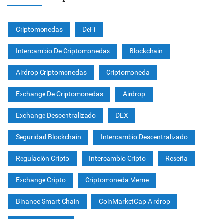
Criptomonedas
DeFi
Intercambio De Criptomonedas
Blockchain
Airdrop Criptomonedas
Criptomoneda
Exchange De Criptomonedas
Airdrop
Exchange Descentralizado
DEX
Seguridad Blockchain
Intercambio Descentralizado
Regulación Cripto
Intercambio Cripto
Reseña
Exchange Cripto
Criptomoneda Meme
Binance Smart Chain
CoinMarketCap Airdrop