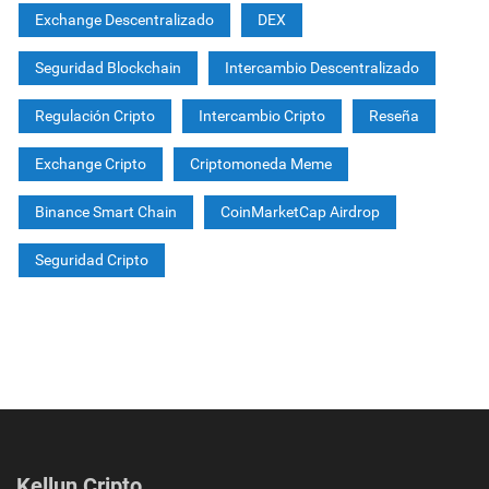
Exchange Descentralizado
DEX
Seguridad Blockchain
Intercambio Descentralizado
Regulación Cripto
Intercambio Cripto
Reseña
Exchange Cripto
Criptomoneda Meme
Binance Smart Chain
CoinMarketCap Airdrop
Seguridad Cripto
Kellun Cripto