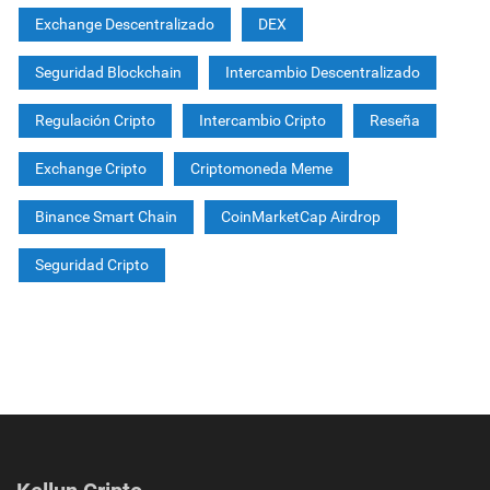
Exchange Descentralizado
DEX
Seguridad Blockchain
Intercambio Descentralizado
Regulación Cripto
Intercambio Cripto
Reseña
Exchange Cripto
Criptomoneda Meme
Binance Smart Chain
CoinMarketCap Airdrop
Seguridad Cripto