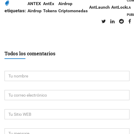
COM
ANTEX
AntEx
Airdrop
AntLaunch
AntLock
LA
etiquetas:
Airdrop
Tokens
Criptomonedas
PUB
Todos los comentarios