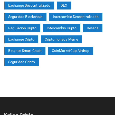
Exchange Descentralizado
DEX
Seguridad Blockchain
Intercambio Descentralizado
Regulación Cripto
Intercambio Cripto
Reseña
Exchange Cripto
Criptomoneda Meme
Binance Smart Chain
CoinMarketCap Airdrop
Seguridad Cripto