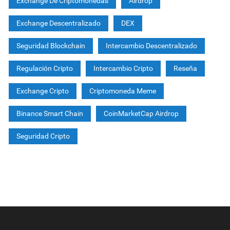
Exchange De Criptomonedas
Airdrop
Exchange Descentralizado
DEX
Seguridad Blockchain
Intercambio Descentralizado
Regulación Cripto
Intercambio Cripto
Reseña
Exchange Cripto
Criptomoneda Meme
Binance Smart Chain
CoinMarketCap Airdrop
Seguridad Cripto