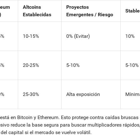
reum
Altcoins
Proyectos
Stable
)
Establecidas
Emergentes / Riesgo
5%
10-15%
0% (Evitar)
10%
5%
20-25%
5-10%
5-10%
0%
25-30%
Alta exposición
Mínim
 está en
Bitcoin
y
Ethereum
. Esto protege contra caídas bruscas 
resivo reduce la base segura para buscar multiplicadores rápidos
el capital si el mercado se vuelve volátil.