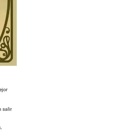
ejor
 salir
,