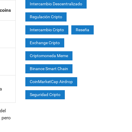
Intercambio Descentralizado
coins
Regulación Cripto
Intercambio Cripto
Reseña
Exchange Cripto
Criptomoneda Meme
Binance Smart Chain
CoinMarketCap Airdrop
a
Seguridad Cripto
del
, pero