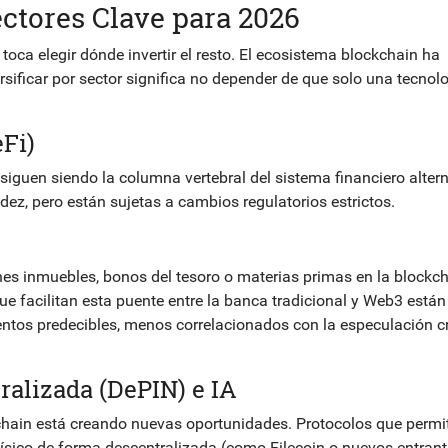
ctores Clave para 2026
toca elegir dónde invertir el resto. El ecosistema blockchain ha
sificar por sector significa no depender de que solo una tecnol
Fi)
siguen siendo la columna vertebral del sistema financiero altern
ez, pero están sujetas a cambios regulatorios estrictos.
nes inmuebles, bonos del tesoro o materias primas en la blockc
ue facilitan esta puente entre la banca tradicional y Web3 están
ntos predecibles, menos correlacionados con la especulación cr
ralizada (DePIN) e IA
ckchain está creando nuevas oportunidades. Protocolos que permi
sico de forma descentralizada (como Filecoin o nuevos entrant