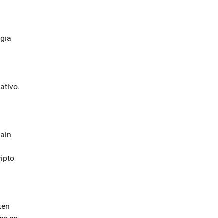
ogía
ativo.
hain
ipto
ten
es en