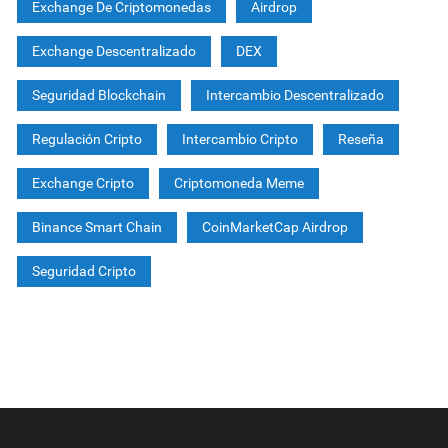
Exchange De Criptomonedas
Airdrop
Exchange Descentralizado
DEX
Seguridad Blockchain
Intercambio Descentralizado
Regulación Cripto
Intercambio Cripto
Reseña
Exchange Cripto
Criptomoneda Meme
Binance Smart Chain
CoinMarketCap Airdrop
Seguridad Cripto