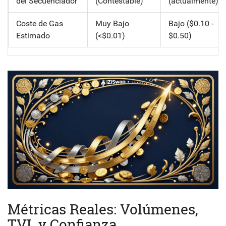
del Secuenciador
(Contestable)
(actualmente)
Coste de Gas
Muy Bajo
Bajo ($0.10 -
Estimado
(<$0.01)
$0.50)
Métricas Reales: Volúmenes,
TVL y Confianza