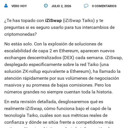
VERO HOY
JULIO 2, 2026
0 COMENTARIOS
¿Te has topado con
iZiSwap
(
iZiSwap Taiko
) y te
preguntas si es seguro usarlo para tus intercambios de
criptomonedas?
No estás solo. Con la explosión de soluciones de
escalabilidad de capa 2 en Ethereum, aparecen nuevos
exchanges descentralizados (DEX) cada semana. iZiSwap,
desplegado específicamente sobre la red
Taiko
(
una
solución ZK-rollup equivalente a Ethereum
)
, ha llamado la
atención rápidamente por sus volúmenes de negociación
masivos y su promesa de bajas comisiones. Pero los
números grandes no siempre cuentan toda la historia.
En esta revisión detallada, desglosaremos qué es
realmente iZiSwap, cómo funciona bajo el capó de la
tecnología Taiko, cuáles son sus métricas reales de
confianza y dónde se sitúa frente a competidores más