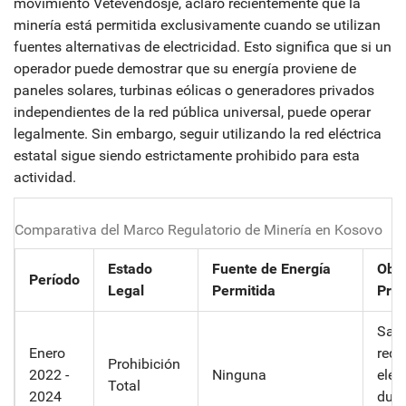
movimiento Vetëvendosje, aclaró recientemente que la
minería está permitida exclusivamente cuando se utilizan
fuentes alternativas de electricidad. Esto significa que si un
operador puede demostrar que su energía proviene de
paneles solares, turbinas eólicas o generadores privados
independientes de la red pública universal, puede operar
legalmente. Sin embargo, seguir utilizando la red eléctrica
estatal sigue siendo estrictamente prohibido para esta
actividad.
Comparativa del Marco Regulatorio de Minería en Kosovo
Estado
Fuente de Energía
Obje
Período
Legal
Permitida
Prin
Salv
Enero
red
Prohibición
2022 -
Ninguna
eléc
Total
2024
dura