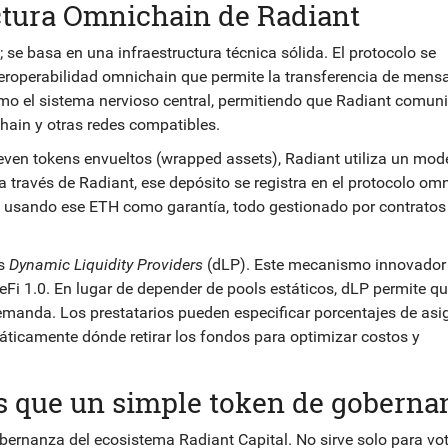
ctura Omnichain de Radiant
se basa en una infraestructura técnica sólida. El protocolo se
teroperabilidad omnichain que permite la transferencia de mens
o el sistema nervioso central, permitiendo que Radiant comun
hain y otras redes compatibles.
even tokens envueltos (wrapped assets), Radiant utiliza un mod
través de Radiant, ese depósito se registra en el protocolo omn
 usando ese ETH como garantía, todo gestionado por contratos
os
Dynamic Liquidity Providers
(dLP). Este mecanismo innovador
eFi 1.0. En lugar de depender de pools estáticos, dLP permite qu
emanda. Los prestatarios pueden especificar porcentajes de as
máticamente dónde retirar los fondos para optimizar costos y
 que un simple token de goberna
gobernanza del ecosistema Radiant Capital
.
No sirve solo para vot