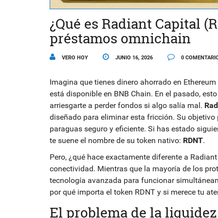
¿Qué es Radiant Capital (
préstamos omnichain
VERO HOY
JUNIO 16, 2026
0 COMENTARI
Imagina que tienes dinero ahorrado en Ethereum y 
está disponible en BNB Chain. En el pasado, esto
arriesgarte a perder fondos si algo salía mal.
Rad
diseñado para eliminar esta fricción
. Su objetivo
paraguas seguro y eficiente.
Si has estado siguie
te suene el nombre de su token nativo:
RDNT
.
Pero, ¿qué hace exactamente diferente a Radian
conectividad. Mientras que la mayoría de los pro
tecnología avanzada para funcionar simultáneame
por qué importa el token RDNT y si merece tu at
El problema de la liquide