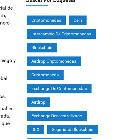
ial de
um,
Criptomonedas
DeFi
inero
Intercambio De Criptomonedas
Blockchain
iesgo y
Airdrop Criptomonedas
Criptomoneda
obal
Exchange De Criptomonedas
os.
Airdrop
ipal en
cada.
Exchange Descentralizado
n qué
DEX
Seguridad Blockchain