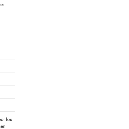
er
or los
cen