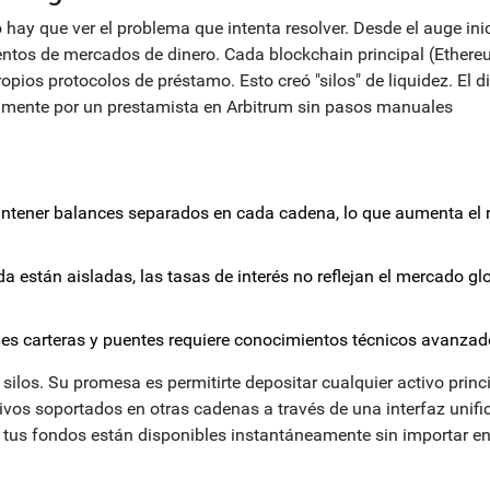
 hay que ver el problema que intenta resolver. Desde el auge inic
ientos de mercados de dinero. Cada blockchain principal (Ethere
pios protocolos de préstamo. Esto creó "silos" de liquidez. El d
ilmente por un prestamista en Arbitrum sin pasos manuales
tener balances separados en cada cadena, lo que aumenta el r
 están aisladas, las tasas de interés no reflejan el mercado gl
les carteras y puentes requiere conocimientos técnicos avanzad
 silos. Su promesa es permitirte depositar cualquier activo princ
ivos soportados en otras cadenas a través de una interfaz unifi
 tus fondos están disponibles instantáneamente sin importar e