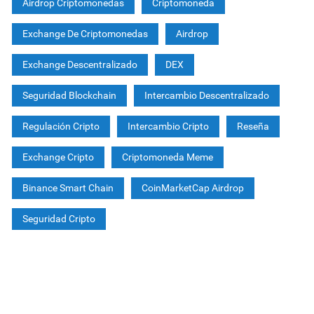
Airdrop Criptomonedas
Criptomoneda
Exchange De Criptomonedas
Airdrop
Exchange Descentralizado
DEX
Seguridad Blockchain
Intercambio Descentralizado
Regulación Cripto
Intercambio Cripto
Reseña
Exchange Cripto
Criptomoneda Meme
Binance Smart Chain
CoinMarketCap Airdrop
Seguridad Cripto