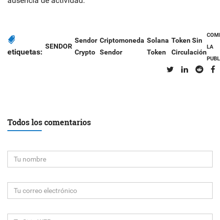
ausencia de actividad.
COM
Sendor
Criptomoneda
Solana
Token Sin
SENDOR
LA
etiquetas:
Crypto
Sendor
Token
Circulación
PUBL
Todos los comentarios