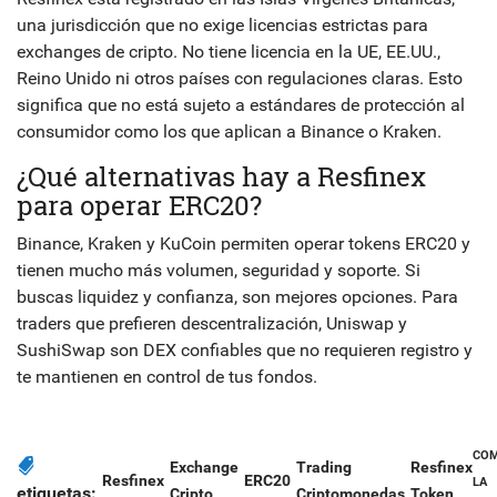
una jurisdicción que no exige licencias estrictas para
exchanges de cripto. No tiene licencia en la UE, EE.UU.,
Reino Unido ni otros países con regulaciones claras. Esto
significa que no está sujeto a estándares de protección al
consumidor como los que aplican a Binance o Kraken.
¿Qué alternativas hay a Resfinex
para operar ERC20?
Binance, Kraken y KuCoin permiten operar tokens ERC20 y
tienen mucho más volumen, seguridad y soporte. Si
buscas liquidez y confianza, son mejores opciones. Para
traders que prefieren descentralización, Uniswap y
SushiSwap son DEX confiables que no requieren registro y
te mantienen en control de tus fondos.
COM
Exchange
Trading
Resfinex
Resfinex
ERC20
LA
etiquetas:
Cripto
Criptomonedas
Token