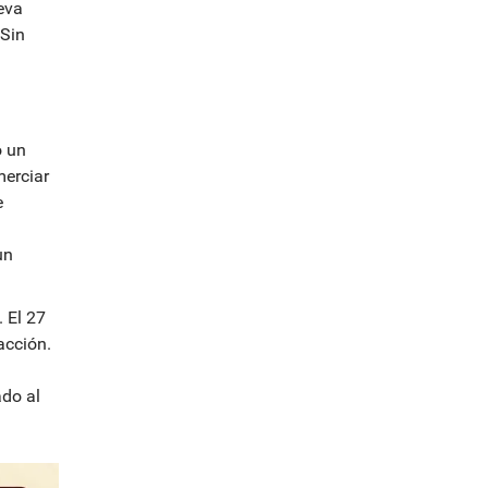
eva
 Sin
o un
merciar
e
a
un
. El 27
acción.
ado al