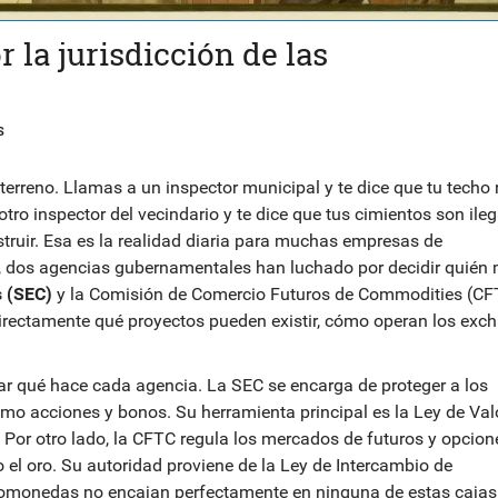
r la jurisdicción de las
S
erreno. Llamas a un inspector municipal y te dice que tu techo
ro inspector del vecindario y te dice que tus cimientos son ileg
struir. Esa es la realidad diaria para muchas empresas de
, dos agencias gubernamentales han luchado por decidir quién
s (SEC)
y la
Comisión de Comercio Futuros de Commodities (CF
ta directamente qué proyectos pueden existir, cómo operan los ex
ar qué hace cada agencia. La SEC se encarga de proteger a los
omo acciones y bonos. Su herramienta principal es la
Ley de Val
. Por otro lado, la CFTC regula los mercados de futuros y opcion
o el oro. Su autoridad proviene de la
Ley de Intercambio de
ptomonedas no encajan perfectamente en ninguna de estas cajas