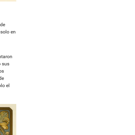
 de
solo en
ntaron
o sus
os
de
lo el