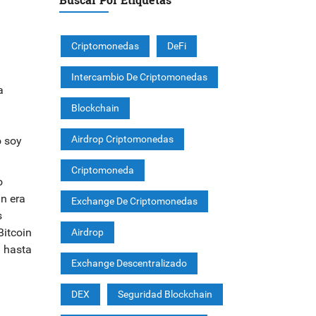
Criptomonedas
DeFi
Intercambio De Criptomonedas
a
Blockchain
Airdrop Criptomonedas
o soy
Criptomoneda
o
in era
Exchange De Criptomonedas
s
Bitcoin
Airdrop
l hasta
Exchange Descentralizado
DEX
Seguridad Blockchain