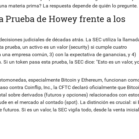
una materia prima? La respuesta depende de quién lo pregunte.
La Prueba de Howey frente a los
decisiones judiciales de décadas atrás. La SEC utiliza la llamad
a prueba, un activo es un valor (security) si cumple cuatro
en una empresa común, 3) con la expectativa de ganancias, y 4)
. Si un token pasa esta prueba, la SEC dice: "Esto es un valor, y
iptomonedas, especialmente Bitcoin y Ethereum, funcionan com
caso contra Coinflip, Inc., la CFTC declaró oficialmente que Bitco
tal sobre derivados (futuros y opciones) relacionados con esto
ude en el mercado al contado (spot). La distinción es crucial: si 
futuros. Si es un valor, la SEC vigila todo, desde la venta inicia