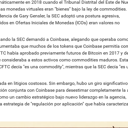
máticamente en 2018 cuando el Tribunal Distrital del Este de Nu
as monedas virtuales eran "bienes" bajo la ley de commodities.
dencia de Gary Gensler, la SEC adoptó una postura agresiva,
dos en Ofertas Iniciales de Monedas (ICOs) eran valores no
, cuando la SEC demandó a Coinbase, alegando que operaba com
rgumentaba que muchos de los tokens que Coinbase permitía co
FTC había aprobado previamente futuros de Bitcoin en 2017 y d
e consideraba a estos activos como commodities maduros. Est
 CFTC decía "es una commodity", mientras que la SEC decía "es 
da en litigios costosos. Sin embargo, hubo un giro significativo
ación conjunta con Coinbase para desestimar completamente la 
omo un cambio estratégico bajo nuevo liderazgo en la agencia,
a estrategia de "regulación por aplicación" que había caracteriz