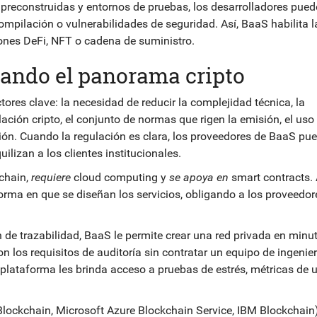
as preconstruidas y entornos de pruebas, los desarrolladores pue
ompilación o vulnerabilidades de seguridad. Así, BaaS habilita l
iones DeFi, NFT o cadena de suministro.
ando el panorama cripto
ores clave: la necesidad de reducir la complejidad técnica, la
lación cripto
,
el conjunto de normas que rigen la emisión, el uso 
ión
. Cuando la regulación es clara, los proveedores de BaaS pu
ilizan a los clientes institucionales.
kchain,
requiere
cloud computing y
se apoya en
smart contracts. 
orma en que se diseñan los servicios, obligando a los proveedor
de trazabilidad, BaaS le permite crear una red privada en minut
 los requisitos de auditoría sin contratar un equipo de ingenie
 plataforma les brinda acceso a pruebas de estrés, métricas de 
ockchain, Microsoft Azure Blockchain Service, IBM Blockchain