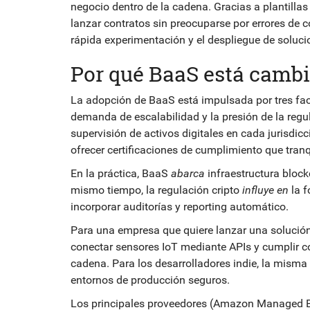
negocio dentro de la cadena
. Gracias a plantill
lanzar contratos sin preocuparse por errores de c
rápida experimentación y el despliegue de soluc
Por qué BaaS está cambi
La adopción de BaaS está impulsada por tres fact
demanda de escalabilidad y la presión de la
regu
supervisión de activos digitales en cada jurisdicc
ofrecer certificaciones de cumplimiento que tranqu
En la práctica, BaaS
abarca
infraestructura bloc
mismo tiempo, la regulación cripto
influye en
la f
incorporar auditorías y reporting automático.
Para una empresa que quiere lanzar una solución 
conectar sensores IoT mediante APIs y cumplir con
cadena. Para los desarrolladores indie, la misma
entornos de producción seguros.
Los principales proveedores (Amazon Managed Bl