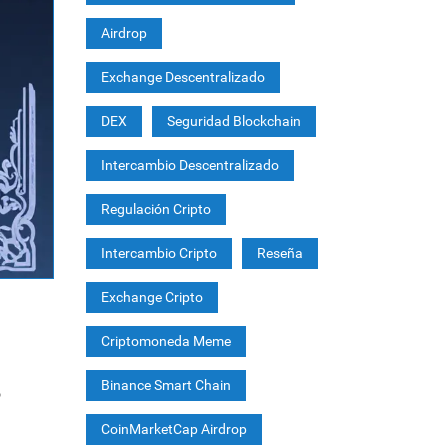
Airdrop
Exchange Descentralizado
DEX
Seguridad Blockchain
Intercambio Descentralizado
Regulación Cripto
Intercambio Cripto
Reseña
Exchange Cripto
Criptomoneda Meme
Binance Smart Chain
o
CoinMarketCap Airdrop