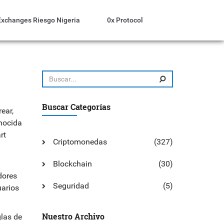
Exchanges Riesgo Nigeria
0x Protocol
Buscar Categorías
ear,
nocida
rt
Criptomonedas
(327)
Blockchain
(30)
dores
Seguridad
(5)
uarios
Nuestro Archivo
glas de