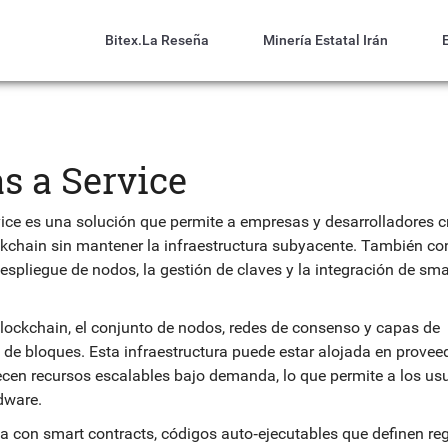
Bitex.la Reseña
Minería Estatal Irán
s a Service
ice es una solución que permite a empresas y desarrolladores cr
kchain sin mantener la infraestructura subyacente
. También co
despliegue de nodos, la gestión de claves y la integración de sma
blockchain
,
el conjunto de nodos, redes de consenso y capas de
 de bloques
. Esta infraestructura puede estar alojada en provee
recen recursos escalables bajo demanda
, lo que permite a los us
dware.
ha con
smart contracts
,
códigos auto‑ejecutables que definen re