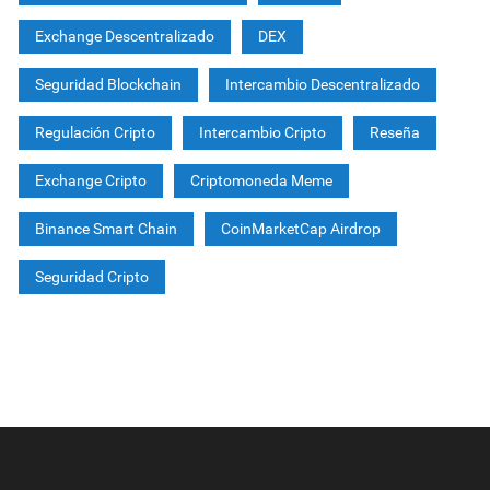
Exchange Descentralizado
DEX
Seguridad Blockchain
Intercambio Descentralizado
Regulación Cripto
Intercambio Cripto
Reseña
Exchange Cripto
Criptomoneda Meme
Binance Smart Chain
CoinMarketCap Airdrop
Seguridad Cripto