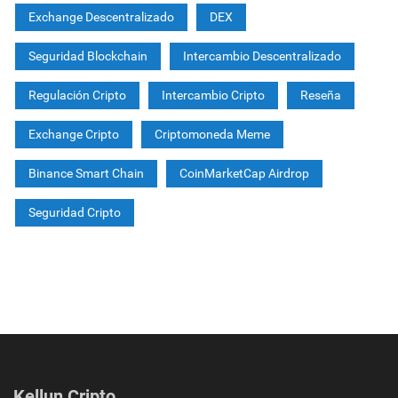
Exchange Descentralizado
DEX
Seguridad Blockchain
Intercambio Descentralizado
Regulación Cripto
Intercambio Cripto
Reseña
Exchange Cripto
Criptomoneda Meme
Binance Smart Chain
CoinMarketCap Airdrop
Seguridad Cripto
Kellun Cripto