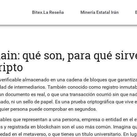
Bitex.la Reseña
Minería Estatal Irán
ain: qué son, para qué sir
ripto
verificable almacenado en una cadena de bloques que garantiz
idad de intermediarios
. También conocido como
registro inmutab
un documento es real, o que una transacción ocurrió sin que nad
do, ni un sello de papel. Es una prueba criptográfica que vive 
alquier persona puede comprobar en segundos.
cables que representan a una persona, empresa o entidad en el 
as y registrada en blockchain
son el uso más común. Imagina q
ad en el metaverso, o que tienes un título universitario. En lug