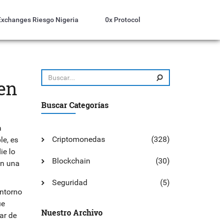
Exchanges Riesgo Nigeria
0x Protocol
ven
Buscar Categorías
a
Criptomonedas
(328)
le
, es
ie lo
Blockchain
(30)
en una
Seguridad
(5)
entorno
ue
Nuestro Archivo
ar de