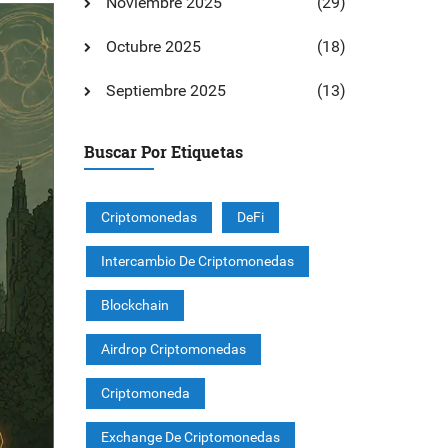
Noviembre 2025
(29)
Octubre 2025
(18)
Septiembre 2025
(13)
Buscar Por Etiquetas
Criptomonedas
DeFi
Intercambio De Criptomonedas
Blockchain
Airdrop Criptomonedas
Criptomoneda
Exchange De Criptomonedas