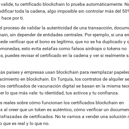
 valide, tu certificado blockchain lo prueba automáticamente. N
odificar toda la cadena, algo imposible sin controlar más del 50
 hace por ti.
el proceso de validar la autenticidad de una transacción, docum
ain, sin depender de entidades centrales
. Por ejemplo, si una 
e verificar que el bono es legítimo, que no se ha duplicado y 
tomonedas, esto evita estafas como falsos airdrops o tokens no
s, puedes revisar el certificado en la cadena y ver si realmente s
ás países y empresas usan blockchain para reemplazar papeles
nacimiento en blockchain. En Turquía, los contratos de alquiler s
los certificados de vacunación digital se basan en la misma tec
er lo que más vale: tu identidad, tus activos y tu confianza.
s reales sobre cómo funcionan los certificados blockchain en
s al creer que un token es auténtico, cómo verificar un documen
disfrazadas de certificados. No te vamos a vender una solución
 que es real y lo que no.