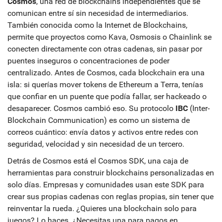
Cosmos
,
una red de blockchains independientes que se
comunican entre sí sin necesidad de intermediarios
.
También conocida como la
Internet de Blockchains
,
permite que proyectos como Kava, Osmosis o Chainlink se
conecten directamente con otras cadenas, sin pasar por
puentes inseguros o concentraciones de poder
centralizado.
Antes de Cosmos, cada blockchain era una
isla: si querías mover tokens de Ethereum a Terra, tenías
que confiar en un puente que podía fallar, ser hackeado o
desaparecer. Cosmos cambió eso. Su protocolo
IBC
(Inter-
Blockchain Communication) es como un sistema de
correos cuántico: envía datos y activos entre redes con
seguridad, velocidad y sin necesidad de un tercero.
Detrás de Cosmos está el
Cosmos SDK
,
una caja de
herramientas para construir blockchains personalizadas en
solo días
. Empresas y comunidades usan este SDK para
crear sus propias cadenas con reglas propias, sin tener que
reinventar la rueda. ¿Quieres una blockchain solo para
juegos? Lo haces. ¿Necesitas una para pagos en