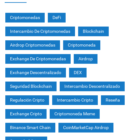
Criptomonedas
DeFi
Intercambio De Criptomonedas
Blockchain
Airdrop Criptomonedas
Criptomoneda
Exchange De Criptomonedas
Airdrop
Exchange Descentralizado
DEX
Seguridad Blockchain
Intercambio Descentralizado
Regulación Cripto
Intercambio Cripto
Reseña
Exchange Cripto
Criptomoneda Meme
Binance Smart Chain
CoinMarketCap Airdrop