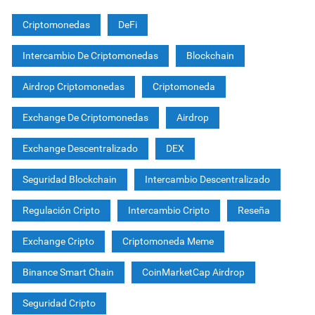
Criptomonedas
DeFi
Intercambio De Criptomonedas
Blockchain
Airdrop Criptomonedas
Criptomoneda
Exchange De Criptomonedas
Airdrop
Exchange Descentralizado
DEX
Seguridad Blockchain
Intercambio Descentralizado
Regulación Cripto
Intercambio Cripto
Reseña
Exchange Cripto
Criptomoneda Meme
Binance Smart Chain
CoinMarketCap Airdrop
Seguridad Cripto