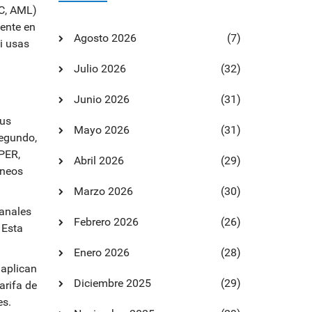
YC, AML)
mente en
Agosto 2026
(7)
i usas
Julio 2026
(32)
Junio 2026
(31)
sus
Mayo 2026
(31)
Segundo,
PER,
Abril 2026
(29)
áneos
Marzo 2026
(30)
canales
Febrero 2026
(26)
 Esta
Enero 2026
(28)
 aplican
Diciembre 2025
(29)
arifa de
es.