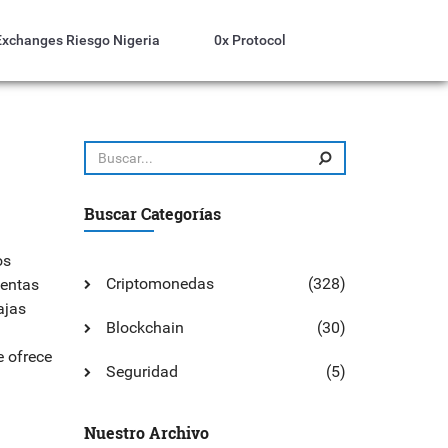
Exchanges Riesgo Nigeria
0x Protocol
Buscar Categorías
os
Criptomonedas
(328)
ientas
ajas
Blockchain
(30)
 ofrece
Seguridad
(5)
Nuestro Archivo