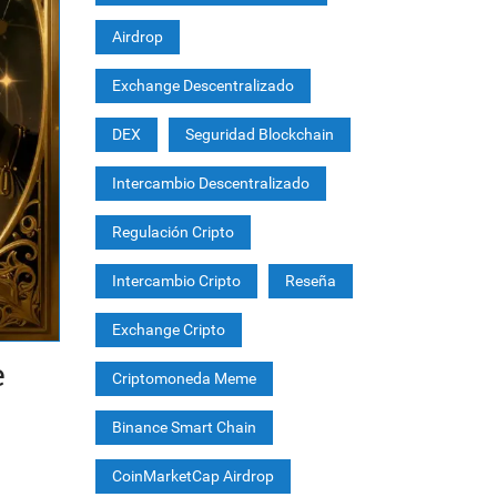
Airdrop
Exchange Descentralizado
DEX
Seguridad Blockchain
Intercambio Descentralizado
Regulación Cripto
Intercambio Cripto
Reseña
Exchange Cripto
e
Criptomoneda Meme
Binance Smart Chain
CoinMarketCap Airdrop