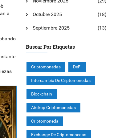
Noviembre 2025
(29)
obi
dan a
Octubre 2025
(18)
Septiembre 2025
(13)
probando
Buscar Por Etiquetas
nstante
Criptomonedas
DeFi
piezas
Intercambio De Criptomonedas
Blockchain
Airdrop Criptomonedas
Criptomoneda
Exchange De Criptomonedas