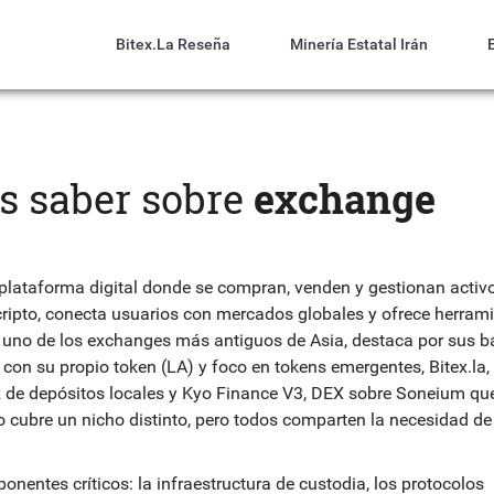
Bitex.la Reseña
Minería Estatal Irán
as saber sobre
exchange
plataforma digital donde se compran, venden y gestionan activ
ripto
, conecta usuarios con mercados globales y ofrece herram
,
uno de los exchanges más antiguos de Asia, destaca por sus b
 con su propio token (LA) y foco en tokens emergentes
,
Bitex.la
,
 de depósitos locales
y
Kyo Finance V3
,
DEX sobre Soneium que
o cubre un nicho distinto, pero todos comparten la necesidad de
nentes críticos: la infraestructura de custodia, los protocolos