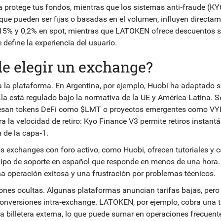
ia protege tus fondos, mientras que los sistemas anti‑fraude (K
 que pueden ser fijas o basadas en el volumen, influyen directa
0,15% y 0,2% en spot, mientras que LATOKEN ofrece descuentos s
 define la experiencia del usuario.
de elegir un exchange?
ra la plataforma. En Argentina, por ejemplo, Huobi ha adaptado 
x.la está regulado bajo la normativa de la UE y América Latina. 
nteresan tokens DeFi como $LMT o proyectos emergentes como VY
a la velocidad de retiro: Kyo Finance V3 permite retiros instant
 de la capa‑1.
s exchanges con foro activo, como Huobi, ofrecen tutoriales y 
equipo de soporte en español que responde en menos de una hora.
 una operación exitosa y una frustración por problemas técnicos.
nes ocultas. Algunas plataformas anuncian tarifas bajas, pero
 conversiones intra‑exchange. LATOKEN, por ejemplo, cobra una t
 billetera externa, lo que puede sumar en operaciones frecuent