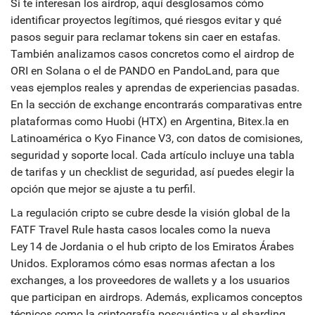
Si te interesan los
airdrop
, aquí desglosamos cómo
identificar proyectos legítimos, qué riesgos evitar y qué
pasos seguir para reclamar tokens sin caer en estafas.
También analizamos casos concretos como el airdrop de
ORI en Solana o el de PANDO en PandoLand, para que
veas ejemplos reales y aprendas de experiencias pasadas.
En la sección de
exchange
encontrarás comparativas entre
plataformas como Huobi (HTX) en Argentina, Bitex.la en
Latinoamérica o Kyo Finance V3, con datos de comisiones,
seguridad y soporte local. Cada artículo incluye una tabla
de tarifas y un checklist de seguridad, así puedes elegir la
opción que mejor se ajuste a tu perfil.
La
regulación cripto
se cubre desde la visión global de la
FATF Travel Rule hasta casos locales como la nueva
Ley 14 de Jordania o el hub cripto de los Emiratos Árabes
Unidos. Exploramos cómo esas normas afectan a los
exchanges, a los proveedores de wallets y a los usuarios
que participan en airdrops. Además, explicamos conceptos
técnicos como la criptografía poscuántica y el sharding,