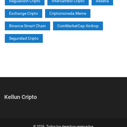
Regulación Cripto
Intercambio Cripto
Reseña
Exchange Cripto
Criptomoneda Meme
Binance Smart Chain
CoinMarketCap Airdrop
Seguridad Cripto
Kellun Cripto
© 2026. Todos los derechos reservados.