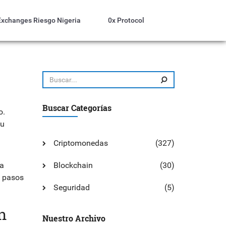
Exchanges Riesgo Nigeria
0x Protocol
Buscar Categorías
o
.
tu
Criptomonedas
(327)
la
Blockchain
(30)
n pasos
Seguridad
(5)
n
Nuestro Archivo