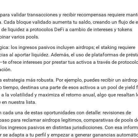
para validar transacciones y recibir recompensas
requiere mant
a. Cada bloque validado aumenta tu saldo, creando un flujo de e
 de liquidez a protocolos DeFi a cambio de intereses y tokens
inar varios pools.
ca: los ingresos pasivos incluyen airdrops; el staking requiere
cias al aportar liquidez. Además, el uso de plataformas de prés
e ofrece intereses por prestar tus activos a través de protocol
ación.
a estrategia más robusta. Por ejemplo, puedes recibir un airdrop
 tiempo, destinas una parte de esos activos a un pool de yield 
 a la volatilidad y maximiza el retorno anual, algo que resaltan 
 en nuestra lista.
 cada una de estas oportunidades con detalle: revisiones de
 paso para reclamar airdrops legítimos, comparativas de pools de
los ingresos pasivos en distintas jurisdicciones. Con esa inform
or se adapta a tu perfil y empezar a generar ganancias automáti