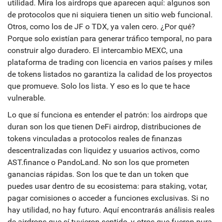
utilidad. Mira los airdrops que aparecen aquí: algunos son
de protocolos que ni siquiera tienen un sitio web funcional.
Otros, como los de JF o TDX, ya valen cero. ¿Por qué?
Porque solo existían para generar tráfico temporal, no para
construir algo duradero. El
intercambio MEXC
,
una
plataforma de trading con licencia en varios países y miles
de tokens listados
no garantiza la calidad de los proyectos
que promueve. Solo los lista. Y eso es lo que te hace
vulnerable.
Lo que sí funciona es entender el patrón: los airdrops que
duran son los que tienen
DeFi airdrop
,
distribuciones de
tokens vinculadas a protocolos reales de finanzas
descentralizadas con liquidez y usuarios activos
, como
AST.finance o PandoLand. No son los que prometen
ganancias rápidas. Son los que te dan un token que
puedes usar dentro de su ecosistema: para staking, votar,
pagar comisiones o acceder a funciones exclusivas. Si no
hay utilidad, no hay futuro. Aquí encontrarás análisis reales
de airdrops que sí tuvieron sentido, y otros que fueron pura