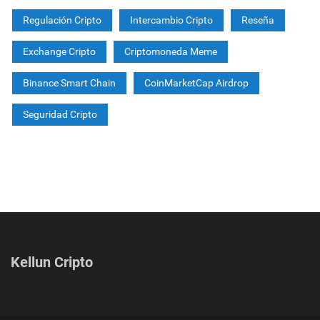
Regulación Cripto
Intercambio Cripto
Reseña
Exchange Cripto
Criptomoneda Meme
Binance Smart Chain
CoinMarketCap Airdrop
Seguridad Cripto
Kellun Cripto