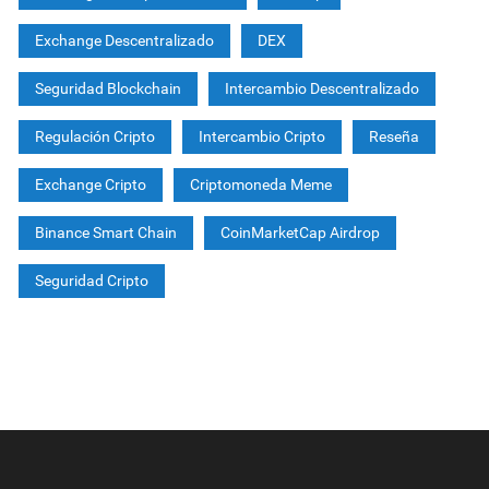
Exchange Descentralizado
DEX
Seguridad Blockchain
Intercambio Descentralizado
Regulación Cripto
Intercambio Cripto
Reseña
Exchange Cripto
Criptomoneda Meme
Binance Smart Chain
CoinMarketCap Airdrop
Seguridad Cripto