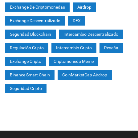
Exchange De Criptomonedas
Airdrop
Exchange Descentralizado
DEX
Seguridad Blockchain
Intercambio Descentralizado
Regulación Cripto
Intercambio Cripto
Reseña
Exchange Cripto
Criptomoneda Meme
Binance Smart Chain
CoinMarketCap Airdrop
Seguridad Cripto