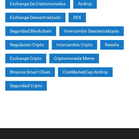
Exchange De Criptomonedas
Airdrop
Exchange Descentralizado
DEX
Seguridad Blockchain
Intercambio Descentralizado
Regulación Cripto
Intercambio Cripto
Reseña
Exchange Cripto
Criptomoneda Meme
Binance Smart Chain
CoinMarketCap Airdrop
Seguridad Cripto