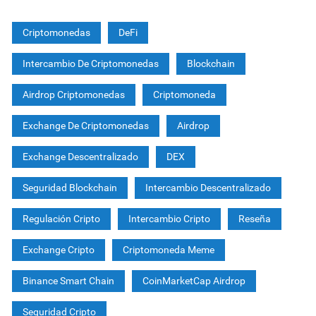
Criptomonedas
DeFi
Intercambio De Criptomonedas
Blockchain
Airdrop Criptomonedas
Criptomoneda
Exchange De Criptomonedas
Airdrop
Exchange Descentralizado
DEX
Seguridad Blockchain
Intercambio Descentralizado
Regulación Cripto
Intercambio Cripto
Reseña
Exchange Cripto
Criptomoneda Meme
Binance Smart Chain
CoinMarketCap Airdrop
Seguridad Cripto