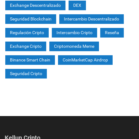
Exchange Descentralizado
DEX
Seguridad Blockchain
Intercambio Descentralizado
Regulación Cripto
Intercambio Cripto
Reseña
Exchange Cripto
Criptomoneda Meme
Binance Smart Chain
CoinMarketCap Airdrop
Seguridad Cripto
Kellun Cripto