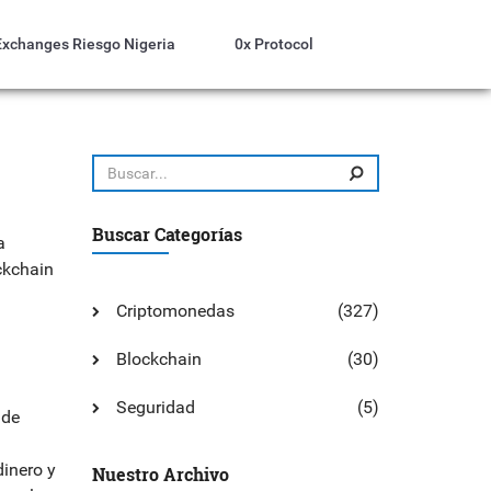
Exchanges Riesgo Nigeria
0x Protocol
Buscar Categorías
a
ockchain
Criptomonedas
(327)
Blockchain
(30)
Seguridad
(5)
 de
inero y
Nuestro Archivo