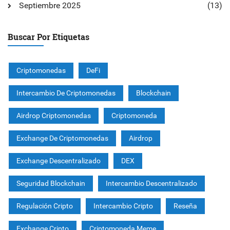
Septiembre 2025
(13)
Buscar Por Etiquetas
Criptomonedas
DeFi
Intercambio De Criptomonedas
Blockchain
Airdrop Criptomonedas
Criptomoneda
Exchange De Criptomonedas
Airdrop
Exchange Descentralizado
DEX
Seguridad Blockchain
Intercambio Descentralizado
Regulación Cripto
Intercambio Cripto
Reseña
Exchange Cripto
Criptomoneda Meme