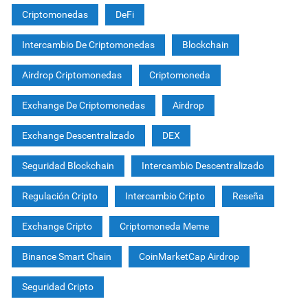
Criptomonedas
DeFi
Intercambio De Criptomonedas
Blockchain
Airdrop Criptomonedas
Criptomoneda
Exchange De Criptomonedas
Airdrop
Exchange Descentralizado
DEX
Seguridad Blockchain
Intercambio Descentralizado
Regulación Cripto
Intercambio Cripto
Reseña
Exchange Cripto
Criptomoneda Meme
Binance Smart Chain
CoinMarketCap Airdrop
Seguridad Cripto