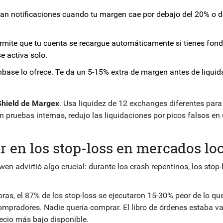
ían notificaciones cuando tu margen cae por debajo del 20% o d
ermite que tu cuenta se recargue automáticamente si tienes fon
e activa solo.
nbase lo ofrece. Te da un 5-15% extra de margen antes de liquida
hield de Margex
. Usa liquidez de 12 exchanges diferentes para 
n pruebas internas, redujo las liquidaciones por picos falsos en
ar en los stop-loss en mercados lo
en advirtió algo crucial: durante los crash repentinos, los stop-
as, el 87% de los stop-loss se ejecutaron 15-30% peor de lo qu
pradores. Nadie quería comprar. El libro de órdenes estaba va
recio más bajo disponible.