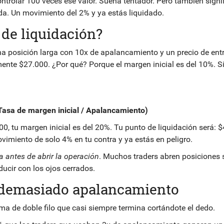
ontrolar 100 veces ese valor. Suena tentador. Pero también signi
da. Un movimiento del 2% y ya estás liquidado.
 de liquidación?
a posición larga con 10x de apalancamiento y un precio de ent
nte $27.000. ¿Por qué? Porque el margen inicial es del 10%. Si
- Tasa de margen inicial / Apalancamiento)
0, tu margen inicial es del 20%. Tu punto de liquidación será: 
ovimiento de solo 4% en tu contra y ya estás en peligro.
a antes de abrir la operación
. Muchos traders abren posiciones 
ucir con los ojos cerrados.
 demasiado apalancamiento
a de doble filo que casi siempre termina cortándote el dedo.