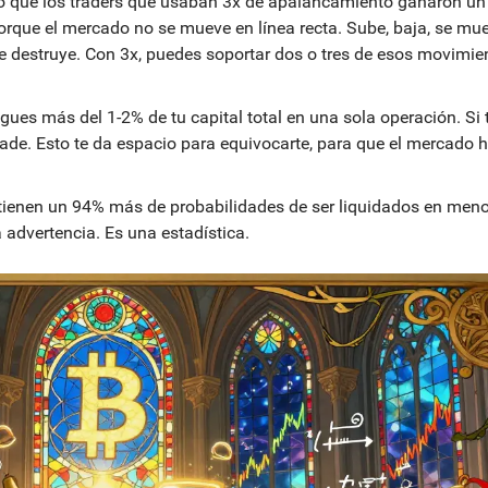
ó que los traders que usaban 3x de apalancamiento ganaron un
rque el mercado no se mueve en línea recta. Sube, baja, se mue
te destruye. Con 3x, puedes soportar dos o tres de esos movimie
sgues más del 1-2% de tu capital total en una sola operación. Si 
ade. Esto te da espacio para equivocarte, para que el mercado 
 tienen un 94% más de probabilidades de ser liquidados en men
 advertencia. Es una estadística.