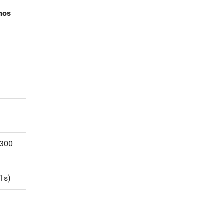
nos
 300
 1s)