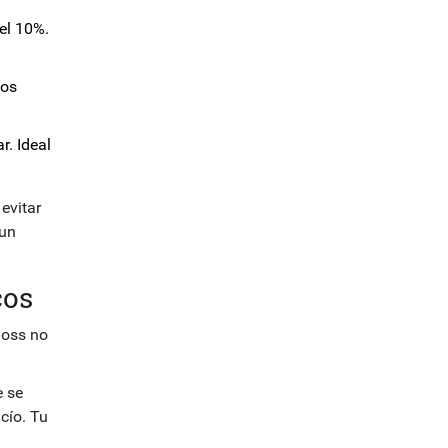
el 10%.
dos
r. Ideal
evitar
 un
cos
loss no
e se
cío. Tu