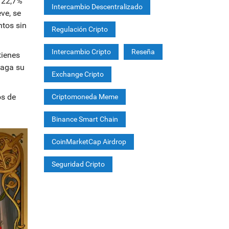
 22,7%
Intercambio Descentralizado
ve, se
ntos sin
Regulación Cripto
Intercambio Cripto
Reseña
tienes
haga su
Exchange Cripto
os de
Criptomoneda Meme
Binance Smart Chain
CoinMarketCap Airdrop
Seguridad Cripto