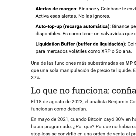
Alertas de margen
: Binance y Coinbase te env
Activa esas alertas. No las ignores.
Auto-top-up (recarga automática)
: Binance p
disponibles. Es como tener un salvavidas que s
Liquidation Buffer (buffer de liquidación)
: Coi
para mercados volátiles como XRP o Solana.
Una de las funciones más subestimadas es
MP S
que una sola manipulación de precio te liquide. E
37%.
Lo que no funciona: confi
El 18 de agosto de 2023, el analista Benjamin Cow
funcionan como deberían.
En mayo de 2021, cuando Bitcoin cayó 30% en hor
había programado. ¿Por qué? Porque no había com
stop-loss se convirtió en una orden de venta al p