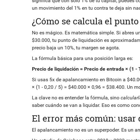
significa que con solo 1% de tu capital, puedes c
un movimiento del 1% en tu contra te deja sin na
¿Cómo se calcula el punto
No es mágico. Es matemática simple. Si abres un
$30.000, tu punto de liquidación es aproximadame
precio baja un 10%, tu margen se agota.
La fórmula básica para una posición larga es:
Precio de liquidación = Precio de entrada × (1 
Si usas 5x de apalancamiento en Bitcoin a $40.00
× (1 - 0,20 / 5) = $40.000 × 0,96 = $38.400. Un m
La clave no es entender la fórmula, sino
calcularl
saber cuándo se van a liquidar. Eso es como cond
El error más común: usar
El apalancamiento no es un superpoder. Es un arm