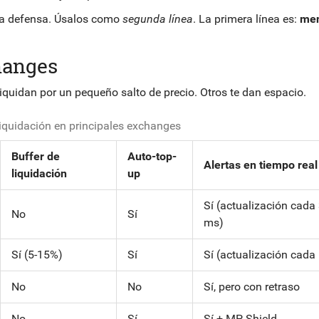
ica defensa. Úsalos como
segunda línea
. La primera línea es:
me
hanges
iquidan por un pequeño salto de precio. Otros te dan espacio.
iquidación en principales exchanges
Buffer de
Auto-top-
Alertas en tiempo real
liquidación
up
Sí (actualización cada
No
Sí
ms)
Sí (5-15%)
Sí
Sí (actualización cada
No
No
Sí, pero con retraso
No
Sí
Sí + MP Shield