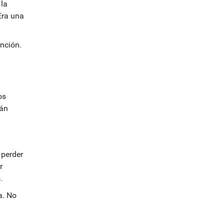
 la
 Era una
anción.
os
tán
 perder
r
.
a. No