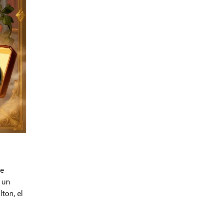
ue
 un
ton, el