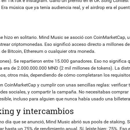
s en TikTok e Instagram. Ganó un premio en el UK Song Contest 
Era música que ya tenía audiencia real, y el airdrop era el puen
 se hizo en solitario. Mind Music se asoció con CoinMarketCap, 
rear criptomonedas. Eso significó acceso directo a millones de
os de Bitcoin, Ethereum o cualquier otra moneda.
ones). Se repartieron entre 15.000 ganadores. Eso no significa 
a era de 2.000.000.000 MND (2 mil millones de tokens). La dist
nos, otros más, dependiendo de cómo completaran los requisitos
en CoinMarketCap y cumplir con unas sencillas reglas: verificar 
redes sociales, y compartir la campaña. No necesitabas comprar
sible, incluso para alguien que nunca había usado una billetera 
king y intercambios
ismo día que se anunció, Mind Music abrió sus pools de staking. S
 hasta un 75% de rendimiento anual. Sí, leíste bien: 75%. Eso 