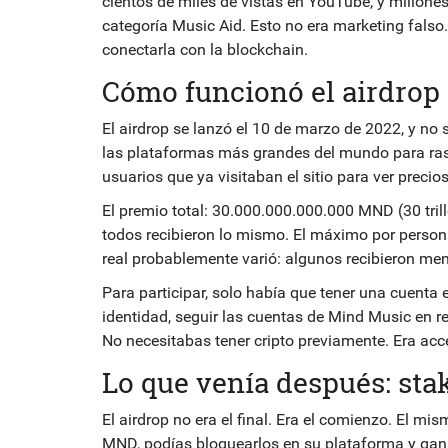
cientos de miles de vistas en YouTube, y millone
categoría Music Aid. Esto no era marketing falso. 
conectarla con la blockchain.
Cómo funcionó el airdrop
El airdrop se lanzó el 10 de marzo de 2022, y no
las plataformas más grandes del mundo para rast
usuarios que ya visitaban el sitio para ver preci
El premio total: 30.000.000.000.000 MND (30 trill
todos recibieron lo mismo. El máximo por person
real probablemente varió: algunos recibieron me
Para participar, solo había que tener una cuenta 
identidad, seguir las cuentas de Mind Music en 
No necesitabas tener cripto previamente. Era acce
Lo que venía después: sta
El airdrop no era el final. Era el comienzo. El m
MND, podías bloquearlos en su plataforma y ganar