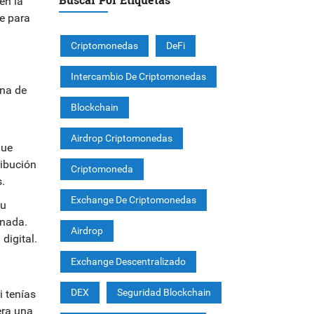
en la
te para
Criptomonedas
DeFi
Intercambio De Criptomonedas
una de
Blockchain
Airdrop Criptomonedas
que
ribución
Criptomoneda
.
Exchange De Criptomonedas
tu
 nada.
Airdrop
digital.
Exchange Descentralizado
DEX
Seguridad Blockchain
i tenías
era una