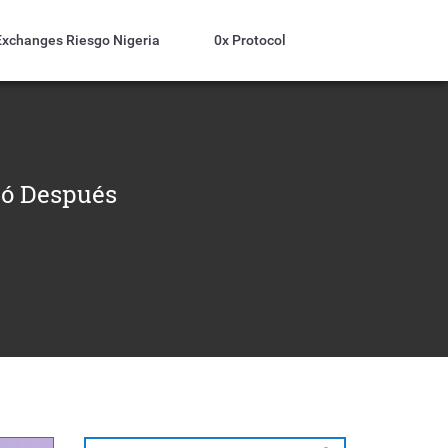
Exchanges Riesgo Nigeria
0x Protocol
só Después