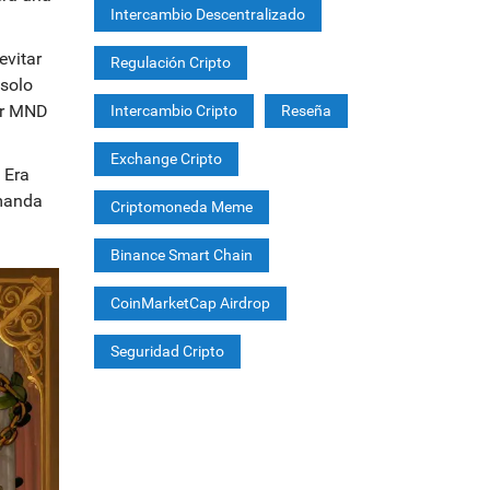
Intercambio Descentralizado
evitar
Regulación Cripto
 solo
der MND
Intercambio Cripto
Reseña
Exchange Cripto
 Era
emanda
Criptomoneda Meme
Binance Smart Chain
CoinMarketCap Airdrop
Seguridad Cripto