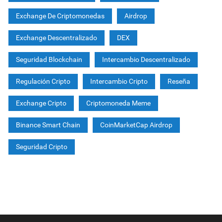
Exchange De Criptomonedas
Airdrop
Exchange Descentralizado
DEX
Seguridad Blockchain
Intercambio Descentralizado
Regulación Cripto
Intercambio Cripto
Reseña
Exchange Cripto
Criptomoneda Meme
Binance Smart Chain
CoinMarketCap Airdrop
Seguridad Cripto