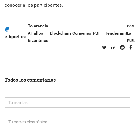
conocer a los participantes.
Tolerancia
COM
A Fallos
Blockchain
Consenso
PBFT
Tendermint
LA
etiquetas:
Bizantinos
PUBL
Todos los comentarios