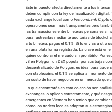
Este impuesto afecta directamente a los
interca
deben cumplir con la ley de fiscalización digital
.
cada exchange local como
Vietcombank Crypto
operaciones sean más transparentes pero tambié
las transacciones entre billeteras personales si 
para rastrearlas mediante auditorías de blockcha
a tu billetera, pagas el 0.1%. Si lo envías a otr
en una plataforma registrada.
La clave está en e
quiere controlar el mercado sin prohibirlo. Por 
v3 en Polygon
,
un DEX popular por sus bajas com
descentralizado de Polygon
, es ideal para trader
con stablecoins, el 0.1% se aplica al momento de 
un costo de hacer negocios en un mercado que cr
Lo que encontrarás en esta colección son análisi
exchanges lo aplican correctamente, y qué riesgo
emergentes en Vietnam han tenido que cambiar s
cómo los traders locales adaptan sus estrategias,
prefieren operar en exchanges extranjeros pese a l