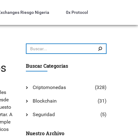
Exchanges Riesgo Nigeria
0x Protocol
os
Buscar Categorías
Criptomonedas
(328)
les
desde
Blockchain
(31)
puesto
tar.
A
Seguridad
(5)
imple
icos
Nuestro Archivo