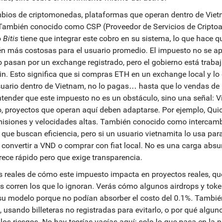
mbios de criptomonedas
,
plataformas que operan dentro de Vie
 También conocido como
CSP (Proveedor de Servicios de Criptoa
o
Bitis
tiene que integrar este cobro en su sistema, lo que hace q
n más costosas para el usuario promedio. El impuesto no se ap
no pasan por un exchange registrado, pero el gobierno está traba
in. Esto significa que si compras ETH en un exchange local y lo
o usuario dentro de Vietnam, no lo pagas… hasta que lo vendas de
ntender que este impuesto no es un obstáculo, sino una señal: 
eso, proyectos que operan aquí deben adaptarse. Por ejemplo,
Qui
isiones y velocidades altas
. También conocido como
intercam
s que buscan eficiencia, pero si un usuario vietnamita lo usa par
convertir a VND o comprar con fiat local.
No es una carga absur
ece rápido pero que exige transparencia.
s reales de cómo este impuesto impacta en proyectos reales, qu
s corren los que lo ignoran. Verás cómo algunos airdrops y tok
u modelo porque no podían absorber el costo del 0.1%. Tambié
 usando billeteras no registradas para evitarlo, o por qué algun
os riesgos. No hay teorías vacías aquí: solo lo que pasa en la p