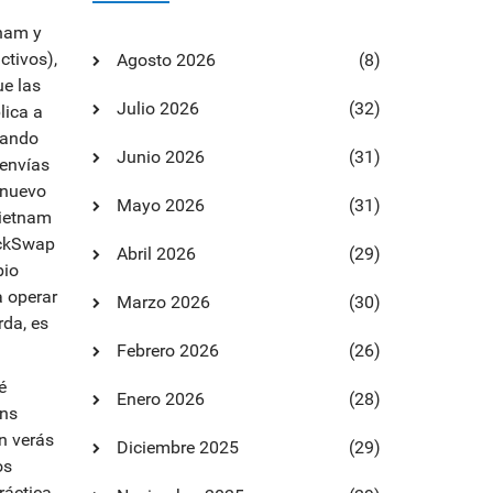
tnam y
ctivos)
,
Agosto 2026
(8)
ue las
Julio 2026
(32)
lica a
jando
Junio 2026
(31)
 envías
 nuevo
Mayo 2026
(31)
Vietnam
ckSwap
Abril 2026
(29)
bio
a operar
Marzo 2026
(30)
da, es
Febrero 2026
(26)
é
Enero 2026
(28)
ens
n verás
Diciembre 2025
(29)
os
ráctica,