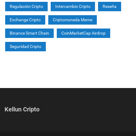
Regulación Cripto
Intercambio Cripto
Reseña
Exchange Cripto
Criptomoneda Meme
Binance Smart Chain
CoinMarketCap Airdrop
Seguridad Cripto
Kellun Cripto