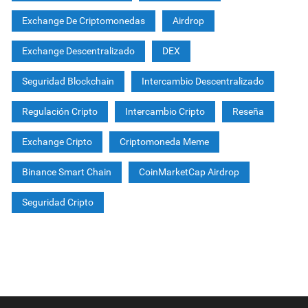
Exchange De Criptomonedas
Airdrop
Exchange Descentralizado
DEX
Seguridad Blockchain
Intercambio Descentralizado
Regulación Cripto
Intercambio Cripto
Reseña
Exchange Cripto
Criptomoneda Meme
Binance Smart Chain
CoinMarketCap Airdrop
Seguridad Cripto