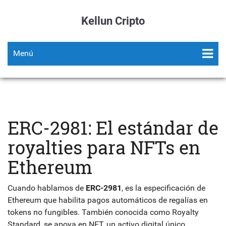
Kellun Cripto
Menú
ERC-2981: El estándar de
royalties para NFTs en
Ethereum
Cuando hablamos de
ERC-2981
,
es la especificación de
Ethereum que habilita pagos automáticos de regalías en
tokens no fungibles
. También conocida como
Royalty
Standard
, se apoya en
NFT
,
un activo digital único