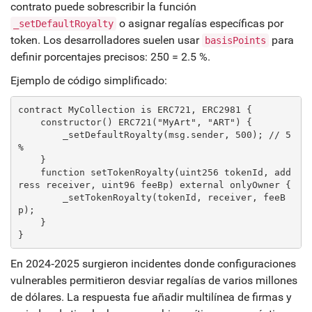
contrato puede sobrescribir la función
o asignar regalías específicas por
_setDefaultRoyalty
token. Los desarrolladores suelen usar
para
basisPoints
definir porcentajes precisos: 250 = 2.5 %.
Ejemplo de código simplificado:
contract MyCollection is ERC721, ERC2981 {

    constructor() ERC721("MyArt", "ART") {

        _setDefaultRoyalty(msg.sender, 500); // 5 
%

    }

    function setTokenRoyalty(uint256 tokenId, add
ress receiver, uint96 feeBp) external onlyOwner {

        _setTokenRoyalty(tokenId, receiver, feeB
p);

    }

En 2024‑2025 surgieron incidentes donde configuraciones
vulnerables permitieron desviar regalías de varios millones
de dólares. La respuesta fue añadir multilínea de firmas y