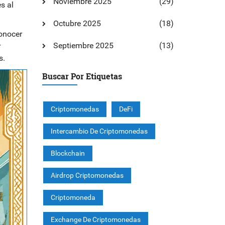
Noviembre 2025
(29)
s al
Octubre 2025
(18)
conocer
Septiembre 2025
(13)
r
s.
Buscar Por Etiquetas
Criptomonedas
DeFi
Intercambio De Criptomonedas
Blockchain
Airdrop Criptomonedas
Criptomoneda
Exchange De Criptomonedas