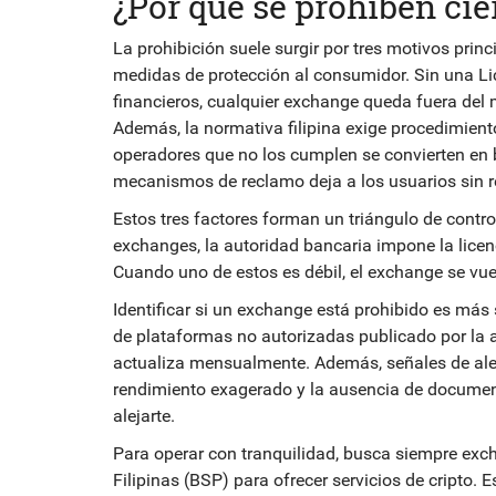
¿Por qué se prohíben ci
La prohibición suele surgir por tres motivos princ
medidas de protección al consumidor. Sin una
Li
financieros
, cualquier exchange queda fuera del 
Además, la normativa filipina exige procedimiento
operadores que no los cumplen se convierten en bl
mecanismos de reclamo deja a los usuarios sin re
Estos tres factores forman un triángulo de control
exchanges, la autoridad bancaria impone la licen
Cuando uno de estos es débil, el exchange se vuel
Identificar si un exchange está prohibido es más 
de plataformas no autorizadas publicado por la a
actualiza mensualmente. Además, señales de alert
rendimiento exagerado y la ausencia de documen
alejarte.
Para operar con tranquilidad, busca siempre ex
Filipinas (BSP) para ofrecer servicios de cripto
. 