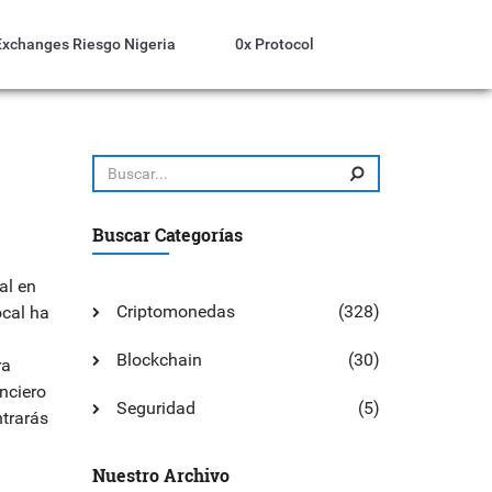
Exchanges Riesgo Nigeria
0x Protocol
Buscar Categorías
al en
Criptomonedas
(328)
ocal ha
Blockchain
(30)
ra
nciero
Seguridad
(5)
ntrarás
Nuestro Archivo