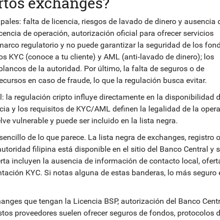
ertos exchanges?
ipales: falta de licencia, riesgos de lavado de dinero y ausencia 
cencia de operación
,
autorización oficial para ofrecer servicios
marco regulatorio y no puede garantizar la seguridad de los fon
s KYC (conoce a tu cliente) y AML (anti‑lavado de dinero); los
ancos de la autoridad. Por último, la falta de seguros o de
cursos en caso de fraude, lo que la regulación busca evitar.
: la regulación cripto influye directamente en la disponibilidad 
cia y los requisitos de KYC/AML definen la legalidad de la opera
ve vulnerable y puede ser incluido en la lista negra.
sencillo de lo que parece. La
lista negra de exchanges
,
registro o
utoridad filipina
está disponible en el sitio del Banco Central y 
a incluyen la ausencia de información de contacto local, ofert
tación KYC. Si notas alguna de estas banderas, lo más seguro 
changes que tengan la
Licencia BSP
,
autorización del Banco Centr
Estos proveedores suelen ofrecer seguros de fondos, protocolos 