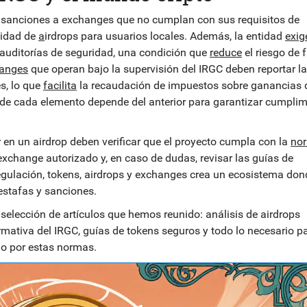
 sanciones a exchanges que no cumplan con sus requisitos de
lidad de
a
irdrops para usuarios locales. Además, la entidad
exig
 auditorías de seguridad, una condición que
reduce
el riesgo de 
hanges
que operan bajo la supervisión del IRGC deben reportar l
s, lo que
facilita
la recaudación de impuestos sobre ganancias 
de cada elemento depende del anterior para garantizar cumplim
ar en un airdrop deben verificar que el proyecto cumpla con la
nor
 exchange autorizado y, en caso de dudas, revisar las guías de
gulación, tokens, airdrops y exchanges crea un ecosistema don
estafas y sanciones.
 selección de artículos que hemos reunido: análisis de airdrops
mativa del IRGC, guías de tokens seguros y todo lo necesario p
do por estas normas.