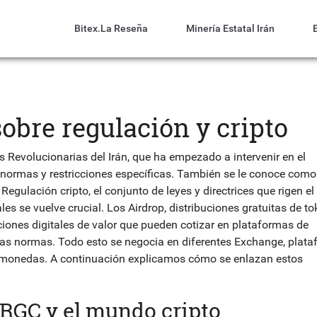
Bitex.la Reseña
Minería Estatal Irán
sobre regulación y cripto
s Revolucionarias del Irán, que ha empezado a intervenir en el
normas y restricciones específicas.
También se le conoce como
a
Regulación cripto
,
el conjunto de leyes y directrices que rigen el 
ales
se vuelve crucial. Los
Airdrop
,
distribuciones gratuitas de t
iones digitales de valor que pueden cotizar en plataformas de
as normas. Todo esto se negocia en diferentes
Exchange
,
plata
tomonedas
. A continuación explicamos cómo se enlazan estos
IRGC y el mundo cripto