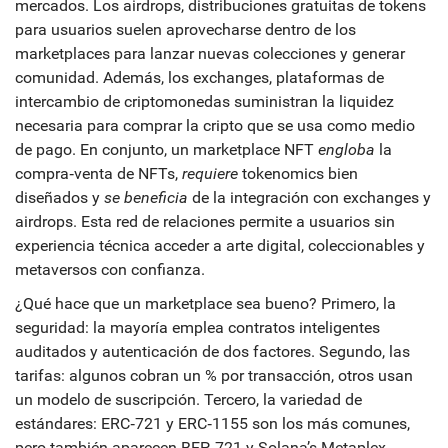
mercados. Los
airdrops
,
distribuciones gratuitas de tokens
para usuarios
suelen aprovecharse dentro de los
marketplaces para lanzar nuevas colecciones y generar
comunidad. Además, los
exchanges
,
plataformas de
intercambio de criptomonedas
suministran la liquidez
necesaria para comprar la cripto que se usa como medio
de pago. En conjunto, un marketplace NFT
engloba
la
compra‑venta de NFTs,
requiere
tokenomics bien
diseñados y
se beneficia
de la integración con exchanges y
airdrops. Esta red de relaciones permite a usuarios sin
experiencia técnica acceder a arte digital, coleccionables y
metaversos con confianza.
¿Qué hace que un marketplace sea bueno? Primero, la
seguridad: la mayoría emplea contratos inteligentes
auditados y autenticación de dos factores. Segundo, las
tarifas: algunos cobran un % por transacción, otros usan
un modelo de suscripción. Tercero, la variedad de
estándares: ERC‑721 y ERC‑1155 son los más comunes,
pero también aparecen BEP‑721 y Solana’s Metaplex.