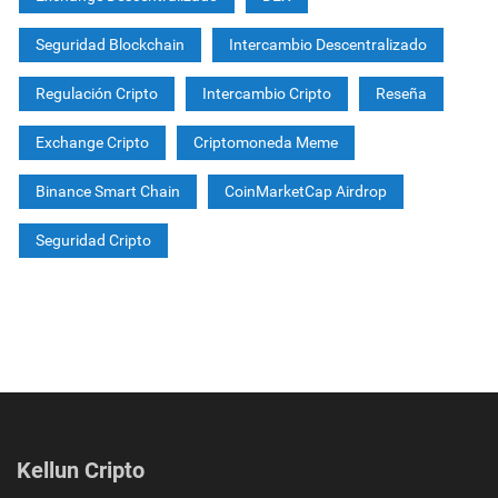
Seguridad Blockchain
Intercambio Descentralizado
Regulación Cripto
Intercambio Cripto
Reseña
Exchange Cripto
Criptomoneda Meme
Binance Smart Chain
CoinMarketCap Airdrop
Seguridad Cripto
Kellun Cripto