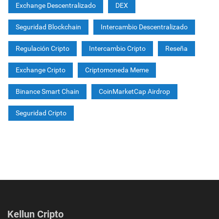
Exchange Descentralizado
DEX
Seguridad Blockchain
Intercambio Descentralizado
Regulación Cripto
Intercambio Cripto
Reseña
Exchange Cripto
Criptomoneda Meme
Binance Smart Chain
CoinMarketCap Airdrop
Seguridad Cripto
Kellun Cripto