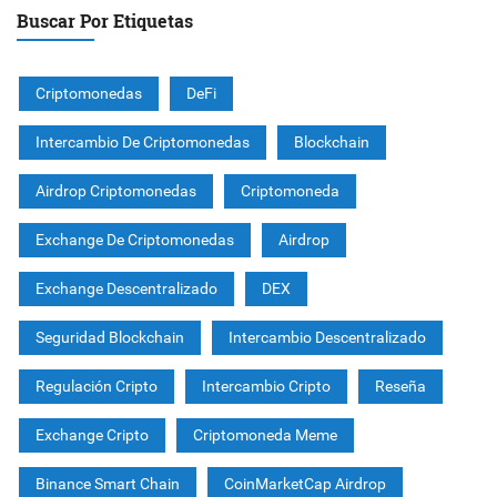
Buscar Por Etiquetas
Criptomonedas
DeFi
Intercambio De Criptomonedas
Blockchain
Airdrop Criptomonedas
Criptomoneda
Exchange De Criptomonedas
Airdrop
Exchange Descentralizado
DEX
Seguridad Blockchain
Intercambio Descentralizado
Regulación Cripto
Intercambio Cripto
Reseña
Exchange Cripto
Criptomoneda Meme
Binance Smart Chain
CoinMarketCap Airdrop