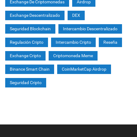
Exchange De Criptomonedas
Airdrop
Exchange Descentralizado
DEX
Seguridad Blockchain
Intercambio Descentralizado
Regulación Cripto
Intercambio Cripto
Reseña
Exchange Cripto
Criptomoneda Meme
Binance Smart Chain
CoinMarketCap Airdrop
Seguridad Cripto