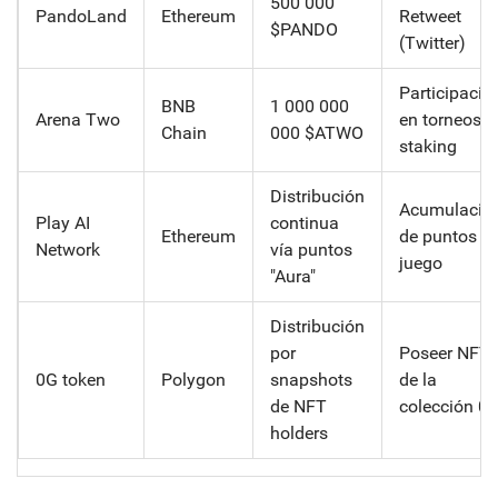
500 000
PandoLand
Ethereum
Retweet
$PANDO
(Twitter)
Participació
BNB
1 000 000
Arena Two
en torneos +
Chain
000 $ATWO
staking
Distribución
Acumulació
Play AI
continua
Ethereum
de puntos e
Network
vía puntos
juego
"Aura"
Distribución
por
Poseer NFTs
0G token
Polygon
snapshots
de la
de NFT
colección 0
holders