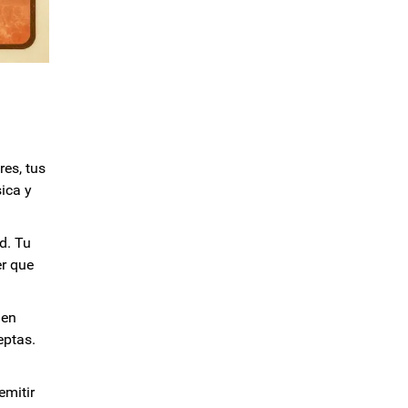
es, tus
ica y
d. Tu
er que
 en
eptas.
emitir