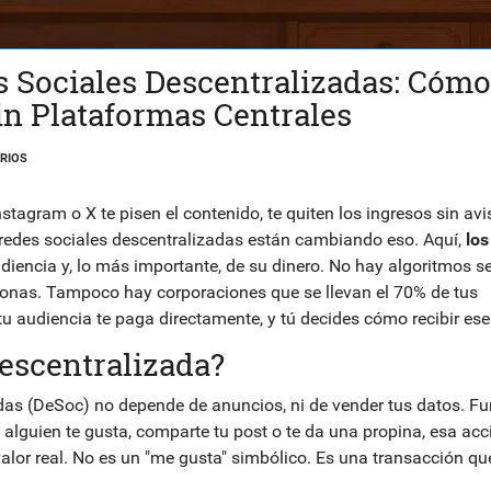
 Sociales Descentralizadas: Cómo
in Plataformas Centrales
RIOS
gram o X te pisen el contenido, te quiten los ingresos sin avis
 redes sociales descentralizadas están cambiando eso. Aquí,
los
diencia y, lo más importante, de su dinero. No hay algoritmos s
rsonas. Tampoco hay corporaciones que se llevan el 70% de tus
tu audiencia te paga directamente, y tú decides cómo recibir es
escentralizada?
das (DeSoc) no depende de anuncios, ni de vender tus datos. F
lguien te gusta, comparte tu post o te da una propina, esa acc
 valor real. No es un "me gusta" simbólico. Es una transacción qu