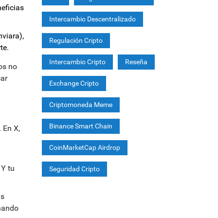
neficias
Intercambio Descentralizado
viara),
Regulación Cripto
te.
Intercambio Cripto
Reseña
os no
car
Exchange Cripto
Criptomoneda Meme
Binance Smart Chain
 En X,
CoinMarketCap Airdrop
 Y tu
Seguridad Cripto
us
anando