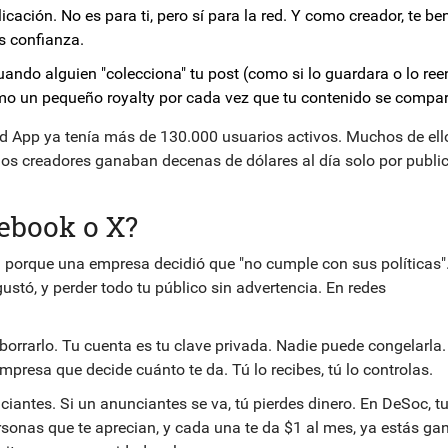
cación. No es para ti, pero sí para la red. Y como creador, te be
s confianza.
ando alguien "colecciona" tu post (como si lo guardara o lo reen
omo un pequeño royalty por cada vez que tu contenido se compar
d App ya tenía más de 130.000 usuarios activos. Muchos de ell
unos creadores ganaban decenas de dólares al día solo por publi
ebook o X?
porque una empresa decidió que "no cumple con sus políticas".
ustó, y perder todo tu público sin advertencia. En redes
orrarlo. Tu cuenta es tu clave privada. Nadie puede congelarla.
presa que decide cuánto te da. Tú lo recibes, tú lo controlas.
iantes. Si un anunciantes se va, tú pierdes dinero. En DeSoc, t
ersonas que te aprecian, y cada una te da $1 al mes, ya estás g