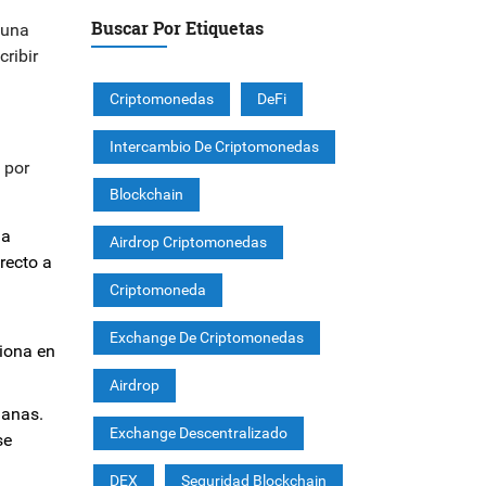
Buscar Por Etiquetas
 una
cribir
Criptomonedas
DeFi
Intercambio De Criptomonedas
 por
Blockchain
la
Airdrop Criptomonedas
recto a
Criptomoneda
Exchange De Criptomonedas
tiona en
Airdrop
ganas.
Exchange Descentralizado
se
DEX
Seguridad Blockchain